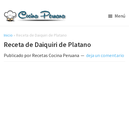
Saltar
Saltar
al
a
Menú
contenido
la
Recetas
principal
barra
de
Cocina
Inicio
»
Receta de Daiquiri de Platano
lateral
Peruana,
Receta de Daiquiri de Platano
principal
Recetas
de
Publicado por
Recetas Cocina Peruana
deja un comentario
Comida
Peruana