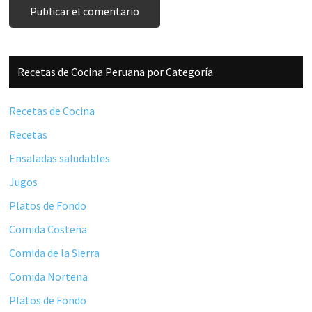
Barra
Recetas de Cocina Peruana por Categoría
lateral
principal
Recetas de Cocina
Recetas
Ensaladas saludables
Jugos
Platos de Fondo
Comida Costeña
Comida de la Sierra
Comida Nortena
Platos de Fondo