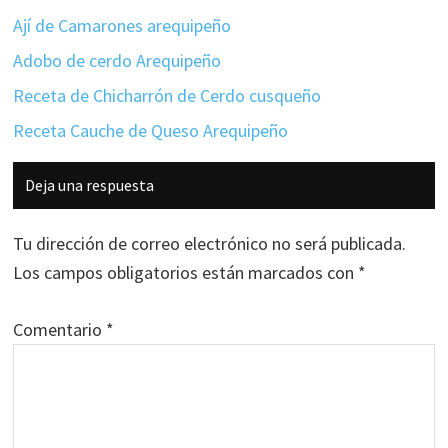
Ají de Camarones arequipeño
Adobo de cerdo Arequipeño
Receta de Chicharrón de Cerdo cusqueño
Receta Cauche de Queso Arequipeño
Interacciones
Deja una respuesta
con
los
Tu dirección de correo electrónico no será publicada.
lectores
Los campos obligatorios están marcados con
*
Comentario
*