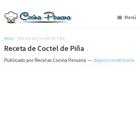
Saltar
Saltar
al
a
Menú
contenido
la
Recetas
principal
barra
de
Cocina
Inicio
»
Receta de Coctel de Piña
lateral
Peruana,
Receta de Coctel de Piña
principal
Recetas
de
Publicado por
Recetas Cocina Peruana
deja un comentario
Comida
Peruana