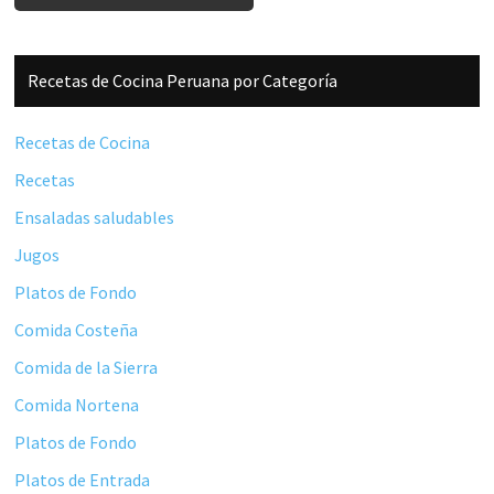
Barra
Recetas de Cocina Peruana por Categoría
lateral
principal
Recetas de Cocina
Recetas
Ensaladas saludables
Jugos
Platos de Fondo
Comida Costeña
Comida de la Sierra
Comida Nortena
Platos de Fondo
Platos de Entrada