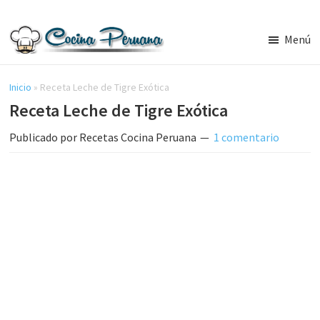
Saltar
Saltar
al
a
Menú
contenido
la
Recetas
principal
barra
de
Cocina
Inicio
»
Receta Leche de Tigre Exótica
lateral
Peruana,
Receta Leche de Tigre Exótica
principal
Recetas
de
Publicado por
Recetas Cocina Peruana
1 comentario
Comida
Peruana