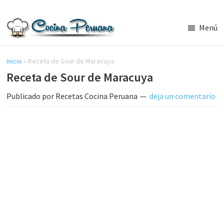
Saltar
Saltar
al
a
Menú
contenido
la
Recetas
principal
barra
de
Cocina
Inicio
»
Receta de Sour de Maracuya
lateral
Peruana,
Receta de Sour de Maracuya
principal
Recetas
de
Publicado por
Recetas Cocina Peruana
deja un comentario
Comida
Peruana