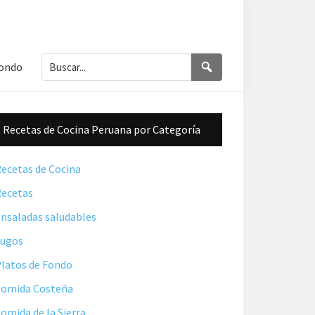
Buscar...
Buscar
Fondo
Barra
Recetas de Cocina Peruana por Categoría
lateral
principal
ecetas de Cocina
ecetas
nsaladas saludables
Jugos
latos de Fondo
omida Costeña
omida de la Sierra