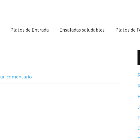
Platos de Entrada
Ensaladas saludables
Platos de 
R
 un comentario
R
E
P
C
C