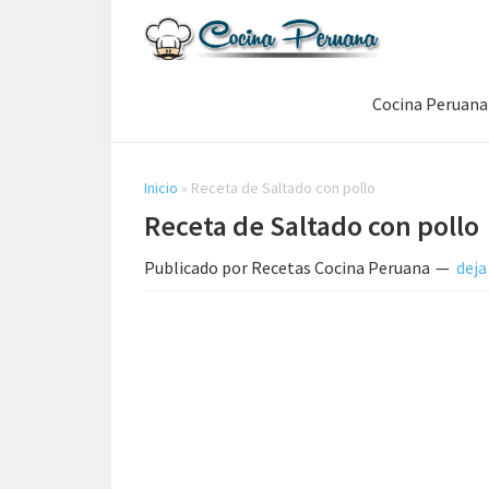
Saltar
Saltar
Saltar
a
al
a
Recetas
la
contenido
la
de
Cocina Peruana
navegación
principal
barra
Cocina
Peruana,
principal
lateral
Recetas
principal
de
Inicio
»
Receta de Saltado con pollo
Comida
Receta de Saltado con pollo
Peruana
Publicado por
Recetas Cocina Peruana
deja