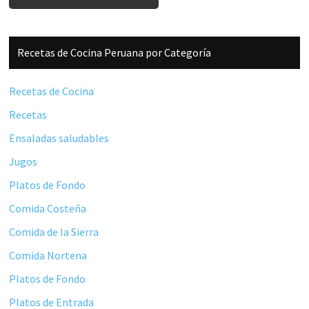
Barra
Recetas de Cocina Peruana por Categoría
lateral
principal
Recetas de Cocina
Recetas
Ensaladas saludables
Jugos
Platos de Fondo
Comida Costeña
Comida de la Sierra
Comida Nortena
Platos de Fondo
Platos de Entrada