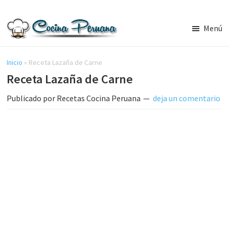
Saltar
Saltar
al
a
Menú
contenido
la
Recetas
principal
barra
de
Cocina
Inicio
»
Receta Lazaña de Carne
lateral
Peruana,
Receta Lazaña de Carne
principal
Recetas
de
Publicado por
Recetas Cocina Peruana
deja un comentario
Comida
Peruana