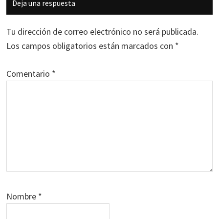
Deja una respuesta
con
los
Tu dirección de correo electrónico no será publicada.
lectores
Los campos obligatorios están marcados con
*
Comentario
*
Nombre
*