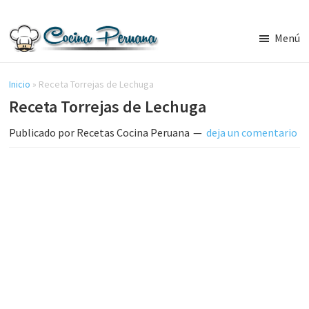
Saltar
Saltar
al
a
Menú
contenido
la
Recetas
principal
barra
de
Cocina
Inicio
»
Receta Torrejas de Lechuga
lateral
Peruana,
Receta Torrejas de Lechuga
principal
Recetas
de
Publicado por
Recetas Cocina Peruana
deja un comentario
Comida
Peruana