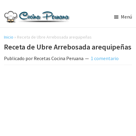
Saltar
Saltar
al
a
Menú
contenido
la
Recetas
principal
barra
de
Cocina
Inicio
»
Receta de Ubre Arrebosada arequipeñas
lateral
Peruana,
Receta de Ubre Arrebosada arequipeñas
principal
Recetas
de
Publicado por
Recetas Cocina Peruana
1 comentario
Comida
Peruana