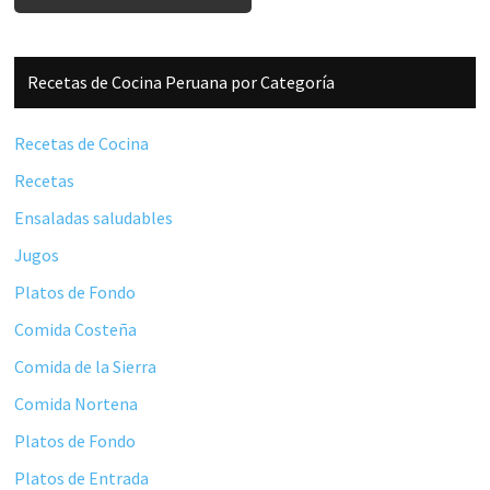
Barra
Recetas de Cocina Peruana por Categoría
lateral
principal
Recetas de Cocina
Recetas
Ensaladas saludables
Jugos
Platos de Fondo
Comida Costeña
Comida de la Sierra
Comida Nortena
Platos de Fondo
Platos de Entrada