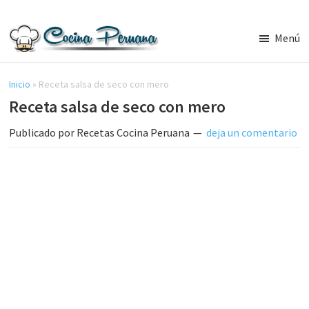
Saltar
Saltar
al
a
Menú
contenido
la
Recetas
principal
barra
de
Cocina
Inicio
»
Receta salsa de seco con mero
lateral
Peruana,
Receta salsa de seco con mero
principal
Recetas
de
Publicado por
Recetas Cocina Peruana
deja un comentario
Comida
Peruana