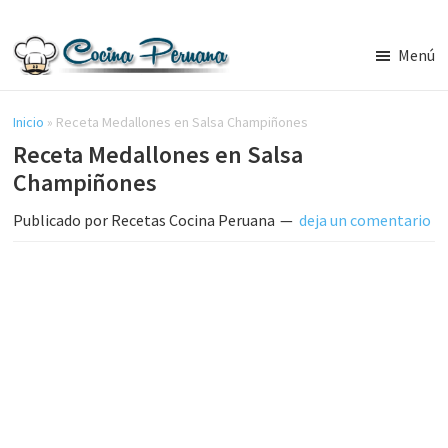
Saltar
Saltar
al
a
Menú
contenido
la
Recetas
principal
barra
de
Cocina
Inicio
»
Receta Medallones en Salsa Champiñones
lateral
Peruana,
Receta Medallones en Salsa
principal
Recetas
Champiñones
de
Comida
Publicado por
Recetas Cocina Peruana
deja un comentario
Peruana