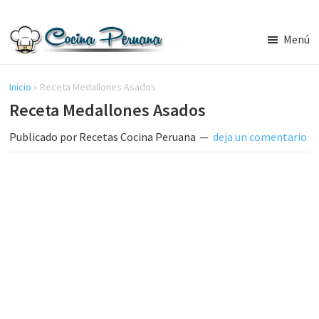
Saltar
Saltar
al
a
Menú
contenido
la
Recetas
principal
barra
de
Cocina
Inicio
»
Receta Medallones Asados
lateral
Peruana,
Receta Medallones Asados
principal
Recetas
de
Publicado por
Recetas Cocina Peruana
deja un comentario
Comida
Peruana