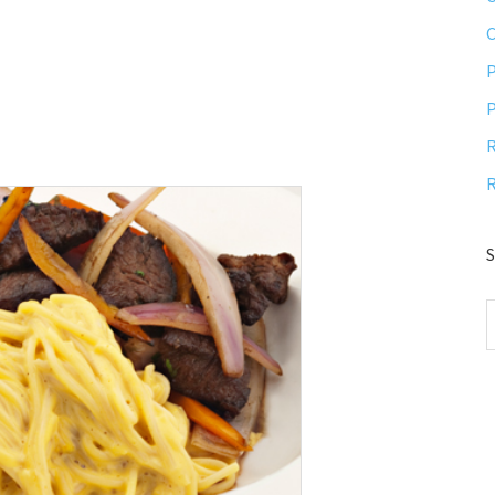
P
P
R
R
S