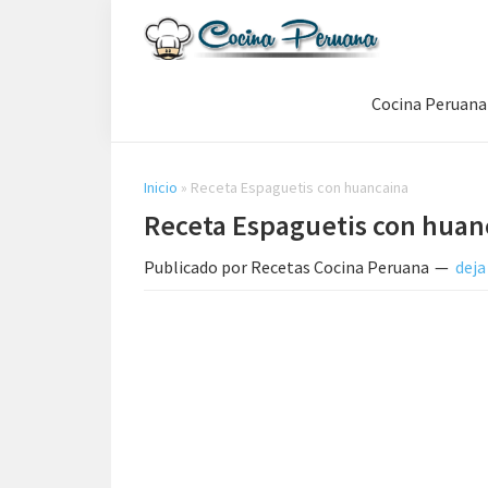
Saltar
Saltar
Saltar
a
al
a
Recetas
la
contenido
la
de
Cocina Peruana
navegación
principal
barra
Cocina
Peruana,
principal
lateral
Recetas
principal
de
Inicio
»
Receta Espaguetis con huancaina
Comida
Receta Espaguetis con huan
Peruana
Publicado por
Recetas Cocina Peruana
deja