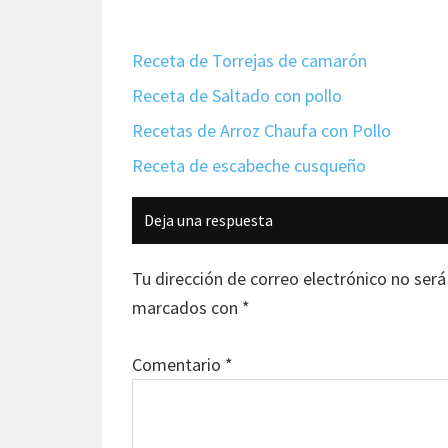
Receta de Torrejas de camarón
Receta de Saltado con pollo
Recetas de Arroz Chaufa con Pollo
Receta de escabeche cusqueño
Interacciones
Deja una respuesta
con
los
Tu dirección de correo electrónico no será
lectores
marcados con
*
Comentario
*