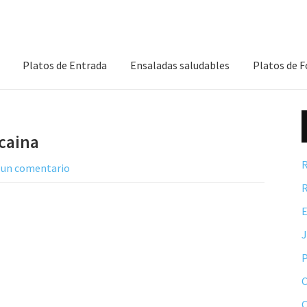
Platos de Entrada
Ensaladas saludables
Platos de 
caina
R
 un comentario
R
E
P
C
C