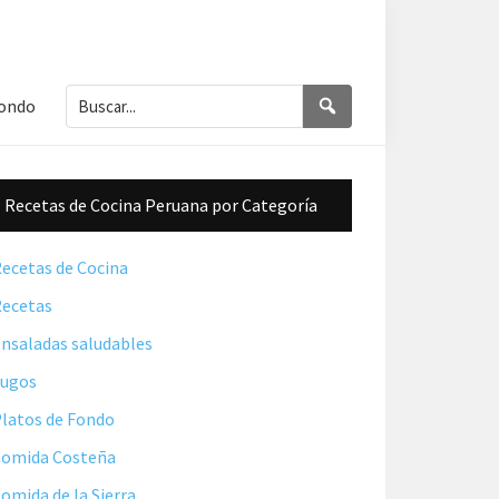
Buscar...
Buscar
Fondo
Barra
Recetas de Cocina Peruana por Categoría
lateral
principal
ecetas de Cocina
ecetas
nsaladas saludables
Jugos
latos de Fondo
omida Costeña
omida de la Sierra