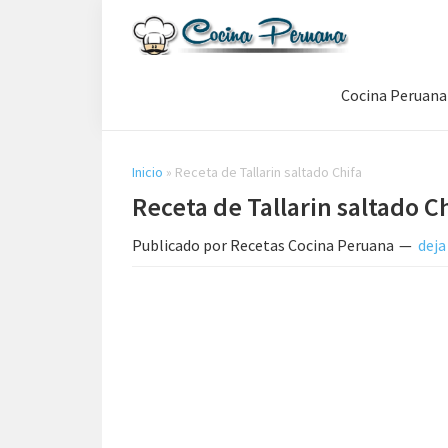
Saltar
Saltar
Saltar
a
al
a
Recetas
la
contenido
la
de
Cocina Peruana
navegación
principal
barra
Cocina
Peruana,
principal
lateral
Recetas
principal
de
Inicio
»
Receta de Tallarin saltado Chifa
Comida
Receta de Tallarin saltado C
Peruana
Publicado por
Recetas Cocina Peruana
deja