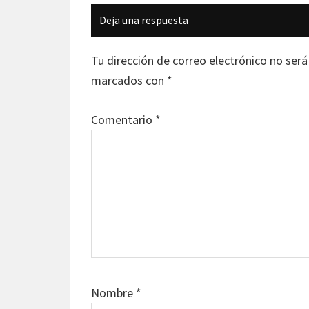
Interacciones
Deja una respuesta
con
los
Tu dirección de correo electrónico no será
lectores
marcados con
*
Comentario
*
Nombre
*