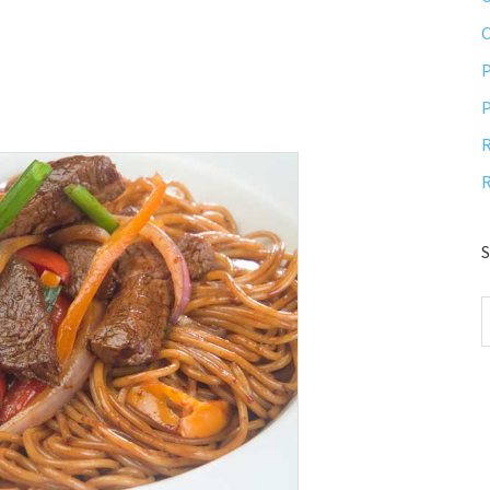
P
P
R
R
S