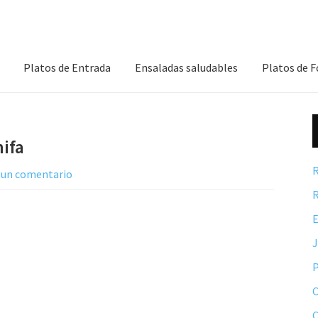
Platos de Entrada
Ensaladas saludables
Platos de 
hifa
R
 un comentario
R
E
P
C
C