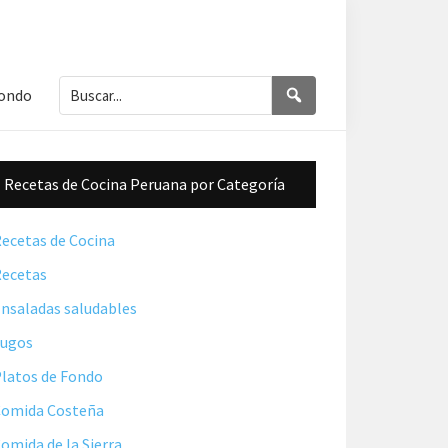
Buscar...
Buscar
Fondo
Barra
Recetas de Cocina Peruana por Categoría
lateral
principal
ecetas de Cocina
ecetas
nsaladas saludables
Jugos
latos de Fondo
omida Costeña
omida de la Sierra