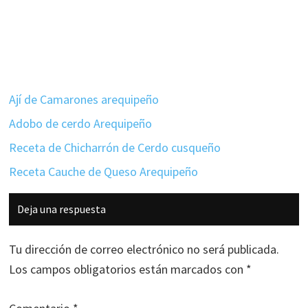
Ají de Camarones arequipeño
Adobo de cerdo Arequipeño
Receta de Chicharrón de Cerdo cusqueño
Receta Cauche de Queso Arequipeño
Interacciones
Deja una respuesta
con
los
Tu dirección de correo electrónico no será publicada.
lectores
Los campos obligatorios están marcados con
*