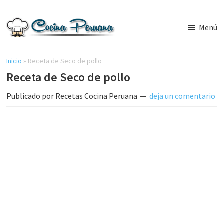
Saltar
Saltar
al
a
Menú
contenido
la
Recetas
principal
barra
de
Cocina
Inicio
»
Receta de Seco de pollo
lateral
Peruana,
Receta de Seco de pollo
principal
Recetas
de
Publicado por
Recetas Cocina Peruana
deja un comentario
Comida
Peruana