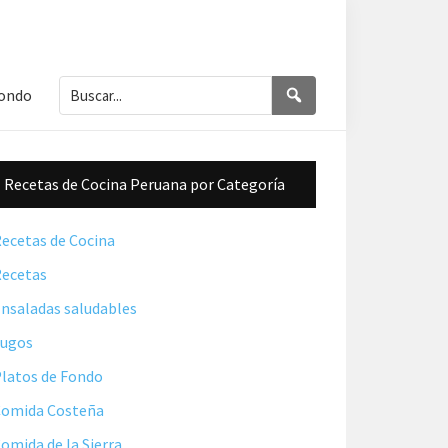
Buscar...
Buscar
Fondo
Barra
Recetas de Cocina Peruana por Categoría
lateral
principal
ecetas de Cocina
ecetas
nsaladas saludables
Jugos
latos de Fondo
omida Costeña
omida de la Sierra