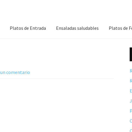
Platos de Entrada
Ensaladas saludables
Platos de 
R
 un comentario
R
E
P
C
C