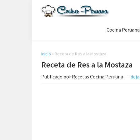
Saltar
Saltar
Saltar
a
al
a
Recetas
la
contenido
la
de
Cocina Peruana
navegación
principal
barra
Cocina
Peruana,
principal
lateral
Recetas
principal
de
Inicio
»
Receta de Res a la Mostaza
Comida
Receta de Res a la Mostaza
Peruana
Publicado por
Recetas Cocina Peruana
deja