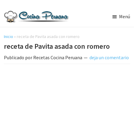
Saltar
Saltar
al
a
Menú
contenido
la
Recetas
principal
barra
de
Cocina
Inicio
»
receta de Pavita asada con romero
lateral
Peruana,
receta de Pavita asada con romero
principal
Recetas
de
Publicado por
Recetas Cocina Peruana
deja un comentario
Comida
Peruana