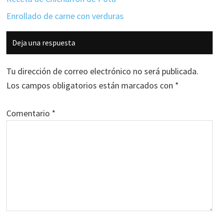
Enrollado de carne con verduras
Interacciones
Deja una respuesta
con
los
Tu dirección de correo electrónico no será publicada.
lectores
Los campos obligatorios están marcados con
*
Comentario
*