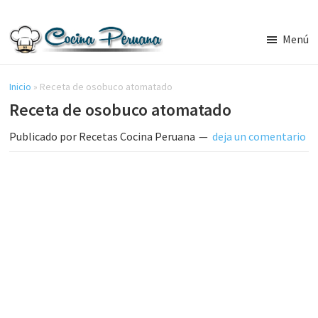
Saltar
Saltar
al
a
Menú
contenido
la
Recetas
principal
barra
de
Cocina
Inicio
»
Receta de osobuco atomatado
lateral
Peruana,
Receta de osobuco atomatado
principal
Recetas
de
Publicado por
Recetas Cocina Peruana
deja un comentario
Comida
Peruana