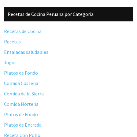
Barra
Recetas de Cocina Peruana por Categoría
lateral
principal
Recetas de Cocina
Recetas
Ensaladas saludables
Jugos
Platos de Fondo
Comida Costeña
Comida de la Sierra
Comida Nortena
Platos de Fondo
Platos de Entrada
Receta Con Pollo