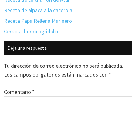
Receta de alpaca a la cacerola
Receta Papa Rellena Marinero
Cerdo al horno agridulce
Interacciones
Deja una respuesta
con
los
Tu dirección de correo electrónico no será publicada.
lectores
Los campos obligatorios están marcados con
*
Comentario
*