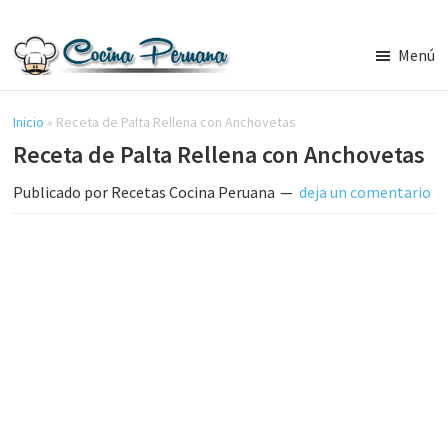
Saltar
Saltar
al
a
Menú
contenido
la
Recetas
principal
barra
de
Cocina
Inicio
»
Receta de Palta Rellena con Anchovetas
lateral
Peruana,
Receta de Palta Rellena con Anchovetas
principal
Recetas
de
Publicado por
Recetas Cocina Peruana
deja un comentario
Comida
Peruana