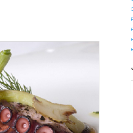
P
P
R
R
S