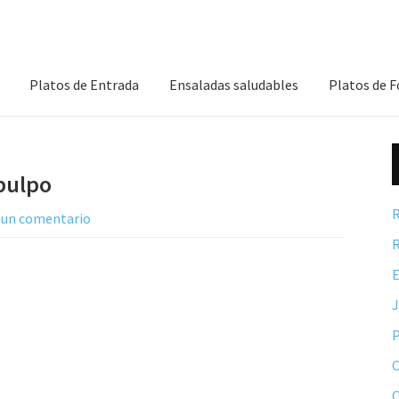
Platos de Entrada
Ensaladas saludables
Platos de 
pulpo
R
 un comentario
R
E
P
C
C