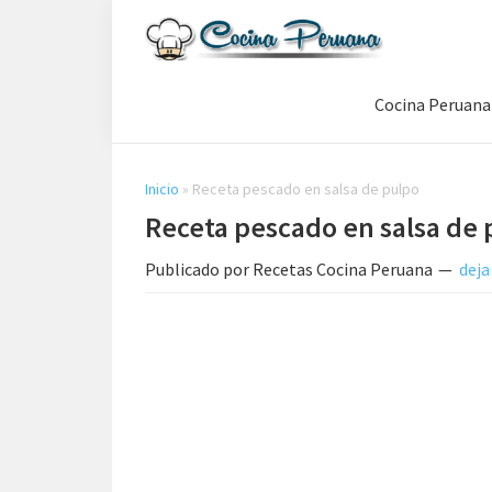
Saltar
Saltar
Saltar
a
al
a
Recetas
la
contenido
la
de
Cocina Peruana
navegación
principal
barra
Cocina
Peruana,
principal
lateral
Recetas
principal
de
Inicio
»
Receta pescado en salsa de pulpo
Comida
Receta pescado en salsa de 
Peruana
Publicado por
Recetas Cocina Peruana
deja