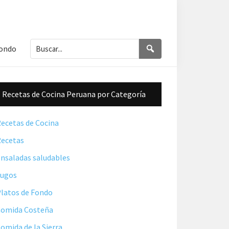
Buscar...
Buscar
Fondo
Barra
Recetas de Cocina Peruana por Categoría
lateral
principal
ecetas de Cocina
ecetas
nsaladas saludables
Jugos
latos de Fondo
omida Costeña
omida de la Sierra