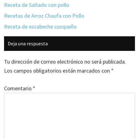
Receta de Saltado con pollo
Recetas de Arroz Chaufa con Pollo
Receta de escabeche cusqueño
Interacciones
Deja una respuesta
con
los
Tu dirección de correo electrónico no será publicada.
lectores
Los campos obligatorios están marcados con
*
Comentario
*