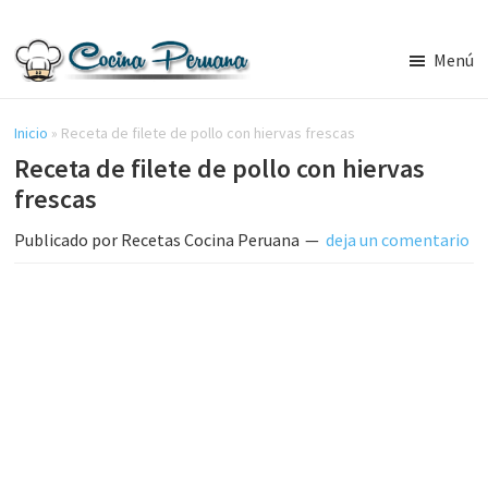
Saltar
Saltar
al
a
Menú
contenido
la
Recetas
principal
barra
de
Cocina
Inicio
»
Receta de filete de pollo con hiervas frescas
lateral
Peruana,
Receta de filete de pollo con hiervas
principal
Recetas
frescas
de
Comida
Publicado por
Recetas Cocina Peruana
deja un comentario
Peruana