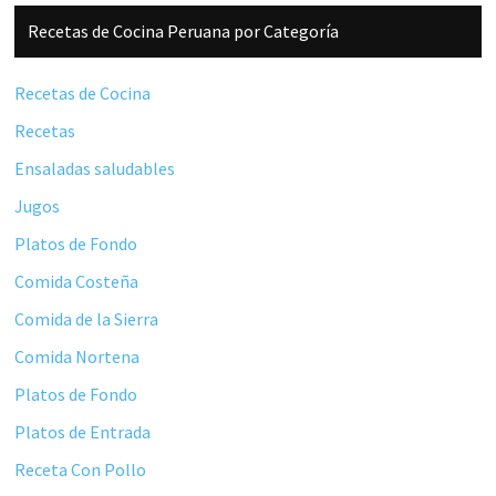
Barra
Recetas de Cocina Peruana por Categoría
lateral
principal
Recetas de Cocina
Recetas
Ensaladas saludables
Jugos
Platos de Fondo
Comida Costeña
Comida de la Sierra
Comida Nortena
Platos de Fondo
Platos de Entrada
Receta Con Pollo