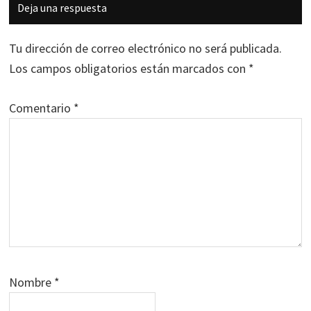
Interacciones
Deja una respuesta
con
los
Tu dirección de correo electrónico no será publicada.
lectores
Los campos obligatorios están marcados con
*
Comentario
*
Nombre
*