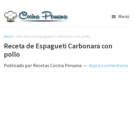
Saltar
Saltar
al
a
Menú
contenido
la
Recetas
principal
barra
de
Cocina
Inicio
»
Receta de Espagueti Carbonara con pollo
lateral
Peruana,
Receta de Espagueti Carbonara con
principal
Recetas
pollo
de
Comida
Publicado por
Recetas Cocina Peruana
deja un comentario
Peruana