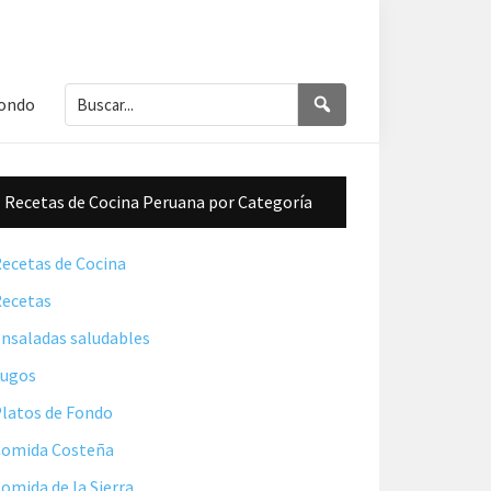
Buscar...
Buscar
Fondo
Barra
Recetas de Cocina Peruana por Categoría
lateral
principal
ecetas de Cocina
ecetas
nsaladas saludables
Jugos
latos de Fondo
omida Costeña
omida de la Sierra