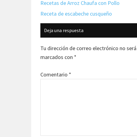
Recetas de Arroz Chaufa con Pollo
Receta de escabeche cusqueño
Interacciones
Deja una respuesta
con
los
Tu dirección de correo electrónico no será
lectores
marcados con
*
Comentario
*