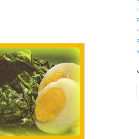
P
P
R
R
S