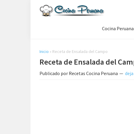
Saltar
Saltar
Saltar
a
al
a
Recetas
la
contenido
la
de
Cocina Peruana
navegación
principal
barra
Cocina
Peruana,
principal
lateral
Recetas
principal
de
Inicio
»
Receta de Ensalada del Campo
Comida
Receta de Ensalada del Ca
Peruana
Publicado por
Recetas Cocina Peruana
deja