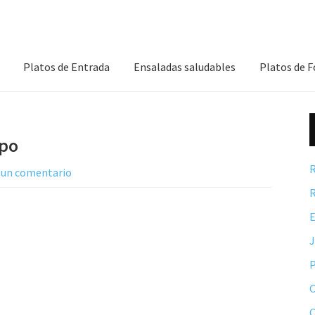
Platos de Entrada
Ensaladas saludables
Platos de 
mpo
R
 un comentario
R
E
P
C
C