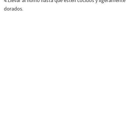
4.Llevar al homo hasta que estén cocidos y ligeramente
dorados.