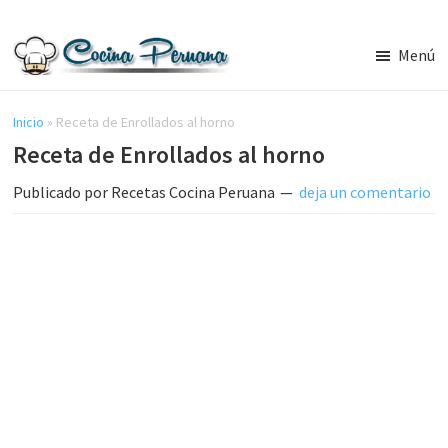
Saltar
Saltar
al
a
Menú
contenido
la
Recetas
principal
barra
de
Cocina
Inicio
»
Receta de Enrollados al horno
lateral
Peruana,
Receta de Enrollados al horno
principal
Recetas
de
Publicado por
Recetas Cocina Peruana
deja un comentario
Comida
Peruana