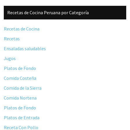
Barra
Recetas de Cocina Peruana por Categoría
lateral
principal
Recetas de Cocina
Recetas
Ensaladas saludables
Jugos
Platos de Fondo
Comida Costeña
Comida de la Sierra
Comida Nortena
Platos de Fondo
Platos de Entrada
Receta Con Pollo