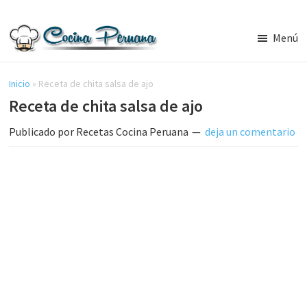
Saltar
Saltar
al
a
Menú
contenido
la
Recetas
principal
barra
de
Cocina
Inicio
»
Receta de chita salsa de ajo
lateral
Peruana,
Receta de chita salsa de ajo
principal
Recetas
de
Publicado por
Recetas Cocina Peruana
deja un comentario
Comida
Peruana