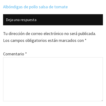
Albóndigas de pollo salsa de tomate
Interacciones
Deja una respuesta
con
los
Tu dirección de correo electrónico no será publicada.
lectores
Los campos obligatorios están marcados con
*
Comentario
*