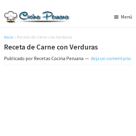
Saltar
Saltar
al
a
Menú
contenido
la
Recetas
principal
barra
de
Cocina
Inicio
»
Receta de Carne con Verduras
lateral
Peruana,
Receta de Carne con Verduras
principal
Recetas
de
Publicado por
Recetas Cocina Peruana
deja un comentario
Comida
Peruana