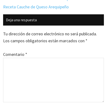
Receta Cauche de Queso Arequipeño
Interacciones
Deja una respuesta
con
los
Tu dirección de correo electrónico no será publicada.
lectores
Los campos obligatorios están marcados con
*
Comentario
*