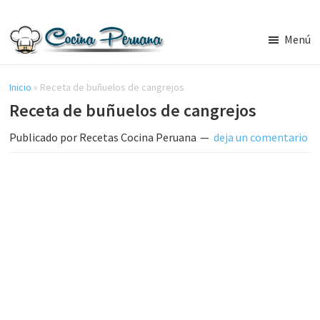
Saltar
Saltar
al
a
Menú
contenido
la
Recetas
principal
barra
de
Cocina
Inicio
»
Receta de buñuelos de cangrejos
lateral
Peruana,
Receta de buñuelos de cangrejos
principal
Recetas
de
Publicado por
Recetas Cocina Peruana
deja un comentario
Comida
Peruana