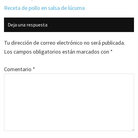
Receta de pollo en salsa de lúcuma
Interacciones
Deja una respuesta
con
los
Tu dirección de correo electrónico no será publicada.
lectores
Los campos obligatorios están marcados con
*
Comentario
*