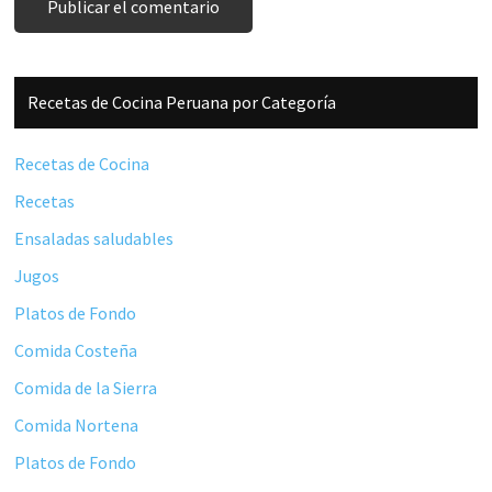
Barra
Recetas de Cocina Peruana por Categoría
lateral
principal
Recetas de Cocina
Recetas
Ensaladas saludables
Jugos
Platos de Fondo
Comida Costeña
Comida de la Sierra
Comida Nortena
Platos de Fondo