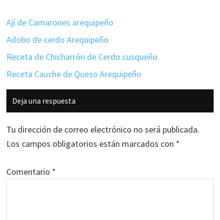
Ají de Camarones arequipeño
Adobo de cerdo Arequipeño
Receta de Chicharrón de Cerdo cusqueño
Receta Cauche de Queso Arequipeño
Interacciones
Deja una respuesta
con
los
Tu dirección de correo electrónico no será publicada.
lectores
Los campos obligatorios están marcados con
*
Comentario
*