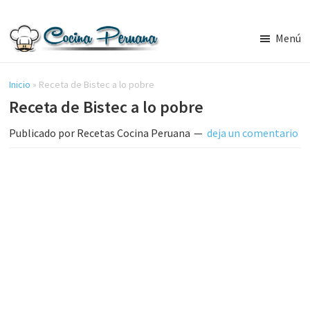
Saltar
Saltar
al
a
Menú
contenido
la
Recetas
principal
barra
de
Cocina
Inicio
»
Receta de Bistec a lo pobre
lateral
Peruana,
Receta de Bistec a lo pobre
principal
Recetas
de
Publicado por
Recetas Cocina Peruana
deja un comentario
Comida
Peruana