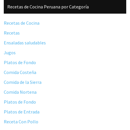
Barra
Recetas de Cocina Peruana por Categoría
lateral
principal
Recetas de Cocina
Recetas
Ensaladas saludables
Jugos
Platos de Fondo
Comida Costeña
Comida de la Sierra
Comida Nortena
Platos de Fondo
Platos de Entrada
Receta Con Pollo