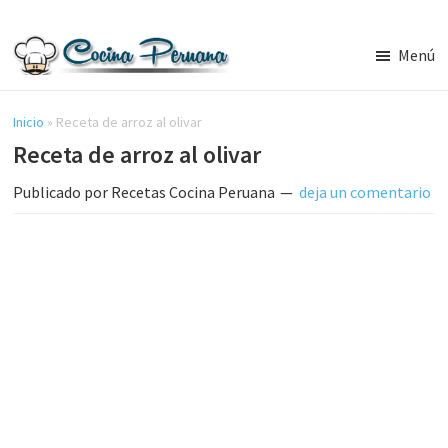
Saltar
Saltar
al
a
Menú
contenido
la
Recetas
principal
barra
de
Cocina
Inicio
»
Receta de arroz al olivar
lateral
Peruana,
Receta de arroz al olivar
principal
Recetas
de
Publicado por
Recetas Cocina Peruana
deja un comentario
Comida
Peruana