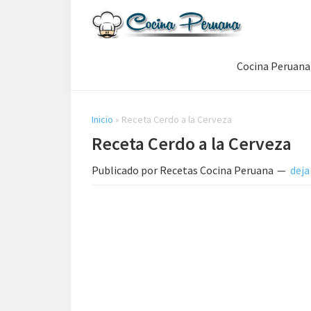
Saltar
Saltar
Saltar
a
al
a
Recetas
la
contenido
la
de
Cocina Peruana
navegación
principal
barra
Cocina
Peruana,
principal
lateral
Recetas
principal
de
Inicio
»
Receta Cerdo a la Cerveza
Comida
Receta Cerdo a la Cerveza
Peruana
Publicado por
Recetas Cocina Peruana
deja