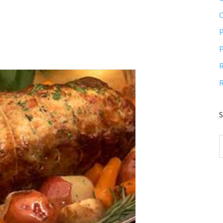
P
P
R
R
S