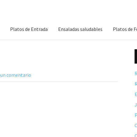
Platos de Entrada
Ensaladas saludables
Platos de 
R
 un comentario
R
E
P
C
C