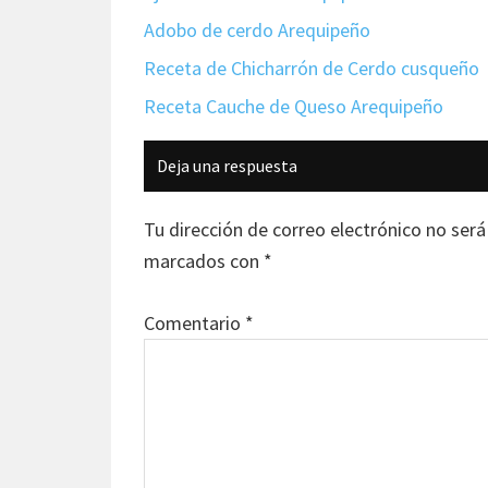
Adobo de cerdo Arequipeño
Receta de Chicharrón de Cerdo cusqueño
Receta Cauche de Queso Arequipeño
Interacciones
Deja una respuesta
con
los
Tu dirección de correo electrónico no será
lectores
marcados con
*
Comentario
*