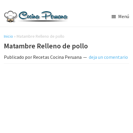
Saltar
Saltar
al
a
Menú
contenido
la
Recetas
principal
barra
de
Cocina
Inicio
»
Matambre Relleno de pollo
lateral
Peruana,
Matambre Relleno de pollo
principal
Recetas
de
Publicado por
Recetas Cocina Peruana
deja un comentario
Comida
Peruana