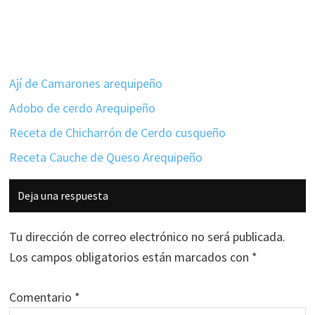
Ají de Camarones arequipeño
Adobo de cerdo Arequipeño
Receta de Chicharrón de Cerdo cusqueño
Receta Cauche de Queso Arequipeño
Interacciones
Deja una respuesta
con
los
Tu dirección de correo electrónico no será publicada.
lectores
Los campos obligatorios están marcados con
*
Comentario
*