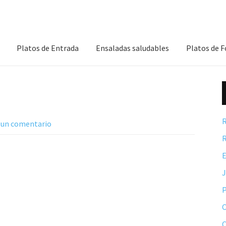
Platos de Entrada
Ensaladas saludables
Platos de 
R
 un comentario
R
E
P
C
C