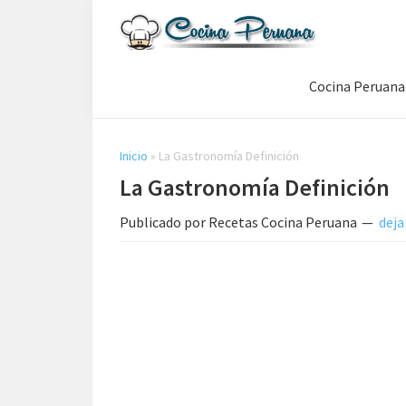
Saltar
Saltar
Saltar
a
al
a
Recetas
la
contenido
la
de
Cocina Peruana
navegación
principal
barra
Cocina
Peruana,
principal
lateral
Recetas
principal
de
Inicio
»
La Gastronomía Definición
Comida
La Gastronomía Definición
Peruana
Publicado por
Recetas Cocina Peruana
deja