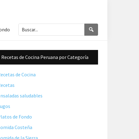
Buscar...
Buscar
Fondo
Barra
Recetas de Cocina Peruana por Categoría
lateral
principal
ecetas de Cocina
ecetas
nsaladas saludables
Jugos
latos de Fondo
omida Costeña
omida de la Sierra