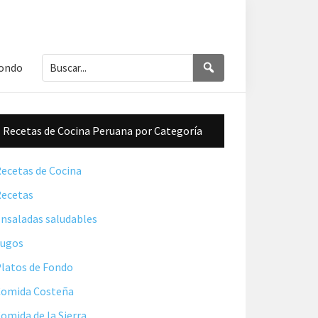
Buscar...
Buscar
Fondo
Barra
Recetas de Cocina Peruana por Categoría
lateral
principal
ecetas de Cocina
ecetas
nsaladas saludables
Jugos
latos de Fondo
omida Costeña
omida de la Sierra