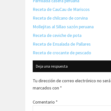
Parrillada casera peruana
Receta de CauCau de Mariscos
Receta de chilcano de corvina
Mollejitas al Sillao sazón peruana
Receta de ceviche de pota
Receta de Ensalada de Pallares
Receta de crocante de pescado
Interacciones
Deja una respuesta
con
los
Tu dirección de correo electrónico no será
lectores
marcados con
*
Comentario
*