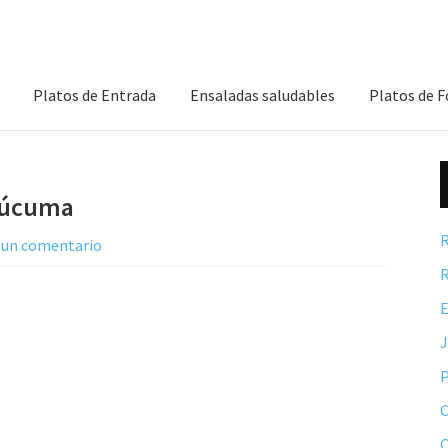
Platos de Entrada
Ensaladas saludables
Platos de 
 lúcuma
R
 un comentario
R
E
P
C
C