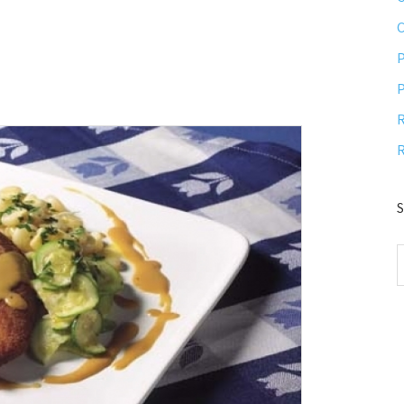
P
P
R
R
S