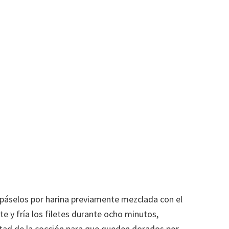
 páselos por harina previamente mezclada con el
ite y fría los filetes durante ocho minutos,
tad de la cocción para que queden dorados por