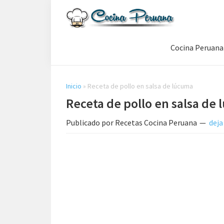
Saltar
Saltar
Saltar
a
al
a
Recetas
la
contenido
la
de
Cocina Peruana
navegación
principal
barra
Cocina
Peruana,
principal
lateral
Recetas
principal
de
Inicio
»
Receta de pollo en salsa de lúcuma
Comida
Receta de pollo en salsa de
Peruana
Publicado por
Recetas Cocina Peruana
deja