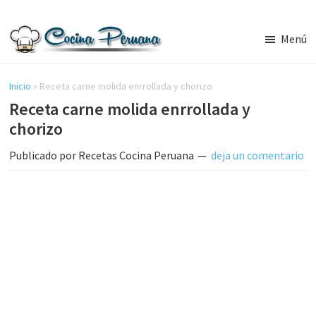
Saltar
Saltar
al
a
Menú
contenido
la
Recetas
principal
barra
de
Cocina
Inicio
»
Receta carne molida enrrollada y chorizo
lateral
Peruana,
Receta carne molida enrrollada y
principal
Recetas
chorizo
de
Comida
Publicado por
Recetas Cocina Peruana
deja un comentario
Peruana