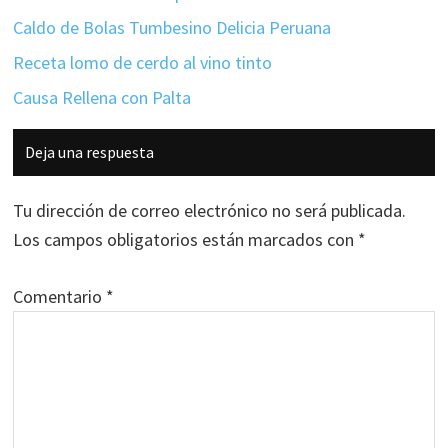
Caldo de Bolas Tumbesino Delicia Peruana
Receta lomo de cerdo al vino tinto
Causa Rellena con Palta
Interacciones
Deja una respuesta
con
los
Tu dirección de correo electrónico no será publicada.
lectores
Los campos obligatorios están marcados con
*
Comentario
*