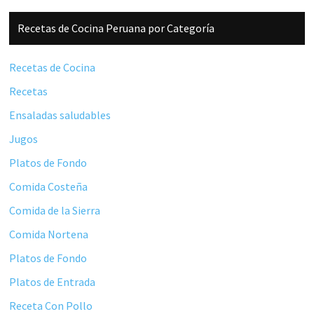
Barra
Recetas de Cocina Peruana por Categoría
lateral
principal
Recetas de Cocina
Recetas
Ensaladas saludables
Jugos
Platos de Fondo
Comida Costeña
Comida de la Sierra
Comida Nortena
Platos de Fondo
Platos de Entrada
Receta Con Pollo