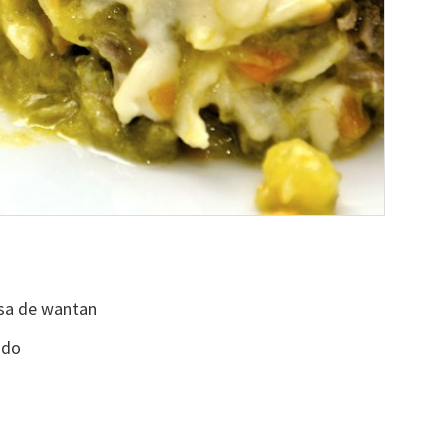
asa de wantan
ado