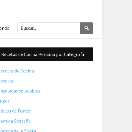
Buscar...
Buscar
Fondo
Barra
Recetas de Cocina Peruana por Categoría
lateral
principal
ecetas de Cocina
ecetas
nsaladas saludables
Jugos
latos de Fondo
omida Costeña
omida de la Sierra