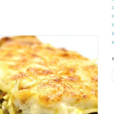
P
P
R
R
S