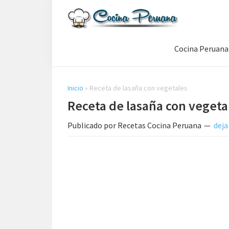
Saltar
Saltar
Saltar
a
al
a
Recetas
la
contenido
la
de
Cocina Peruana
navegación
principal
barra
Cocina
Peruana,
principal
lateral
Recetas
principal
de
Inicio
»
Receta de lasaña con vegetales
Comida
Receta de lasaña con vegeta
Peruana
Publicado por
Recetas Cocina Peruana
deja