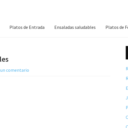
Platos de Entrada
Ensaladas saludables
Platos de 
les
R
 un comentario
R
E
P
C
C