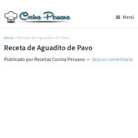
Saltar
Saltar
al
a
Menú
contenido
la
Recetas
principal
barra
de
Cocina
Inicio
»
Receta de Aguadito de Pavo
lateral
Peruana,
Receta de Aguadito de Pavo
principal
Recetas
de
Publicado por
Recetas Cocina Peruana
deja un comentario
Comida
Peruana