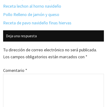
Receta lechon al horno navideño
Pollo Relleno de jamón y queso
Receta de pavo navideño finas hiervas
Interacciones
Deja una respuesta
con
los
Tu dirección de correo electrónico no será publicada.
lectores
Los campos obligatorios están marcados con
*
Comentario
*