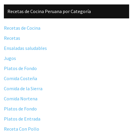
Barra
Recetas de Cocina Peruana por Categoría
lateral
principal
Recetas de Cocina
Recetas
Ensaladas saludables
Jugos
Platos de Fondo
Comida Costeña
Comida de la Sierra
Comida Nortena
Platos de Fondo
Platos de Entrada
Receta Con Pollo