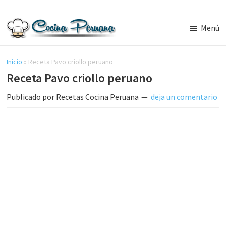
Saltar
Saltar
al
a
Menú
contenido
la
Recetas
principal
barra
de
Cocina
Inicio
»
Receta Pavo criollo peruano
lateral
Peruana,
Receta Pavo criollo peruano
principal
Recetas
de
Publicado por
Recetas Cocina Peruana
deja un comentario
Comida
Peruana