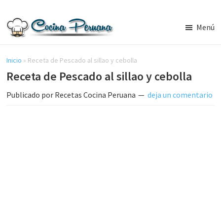
Saltar
Saltar
al
a
Menú
contenido
la
Recetas
principal
barra
de
Cocina
Inicio
»
Receta de Pescado al sillao y cebolla
lateral
Peruana,
Receta de Pescado al sillao y cebolla
principal
Recetas
de
Publicado por
Recetas Cocina Peruana
deja un comentario
Comida
Peruana