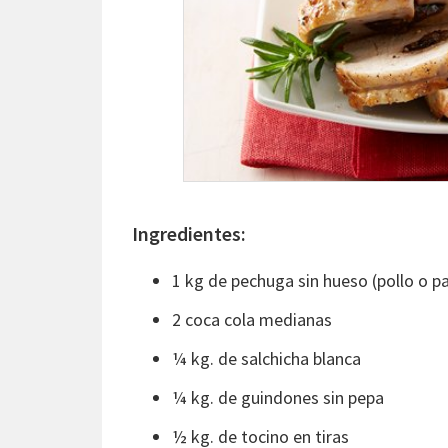
Ingredientes:
1 kg de pechuga sin hueso (pollo o p
2 coca cola medianas
¼ kg. de salchicha blanca
¼ kg. de guindones sin pepa
½ kg. de tocino en tiras