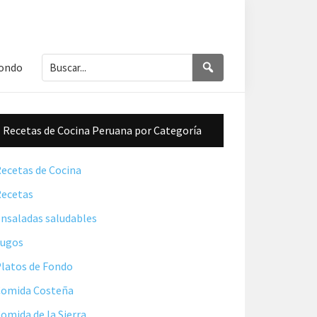
Buscar...
Buscar
Fondo
Barra
Recetas de Cocina Peruana por Categoría
lateral
principal
ecetas de Cocina
ecetas
nsaladas saludables
Jugos
latos de Fondo
omida Costeña
omida de la Sierra