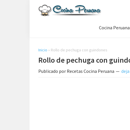
Saltar
Saltar
Saltar
a
al
a
Recetas
la
contenido
la
de
Cocina Peruana
navegación
principal
barra
Cocina
Peruana,
principal
lateral
Recetas
principal
de
Inicio
»
Rollo de pechuga con guindones
Comida
Rollo de pechuga con guind
Peruana
Publicado por
Recetas Cocina Peruana
deja