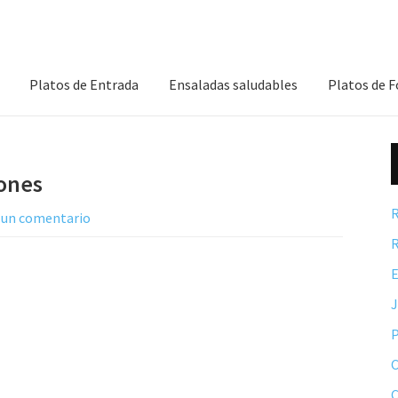
Platos de Entrada
Ensaladas saludables
Platos de 
ones
R
 un comentario
R
E
P
C
C