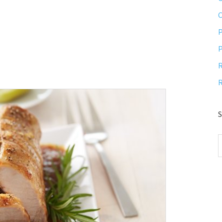
P
P
R
R
S