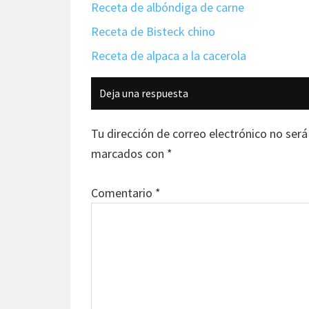
Receta de albóndiga de carne
Receta de Bisteck chino
Receta de alpaca a la cacerola
Interacciones
Deja una respuesta
con
los
Tu dirección de correo electrónico no será
lectores
marcados con
*
Comentario
*