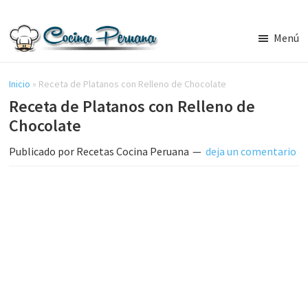
Saltar
Saltar
al
a
Menú
contenido
la
Recetas
principal
barra
de
Cocina
Inicio
»
Receta de Platanos con Relleno de Chocolate
lateral
Peruana,
Receta de Platanos con Relleno de
principal
Recetas
Chocolate
de
Comida
Publicado por
Recetas Cocina Peruana
deja un comentario
Peruana