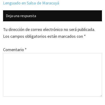
Lenguado en Salsa de Maracuyá
Interacciones
Deja una respuesta
con
los
Tu dirección de correo electrónico no será publicada.
lectores
Los campos obligatorios están marcados con
*
Comentario
*