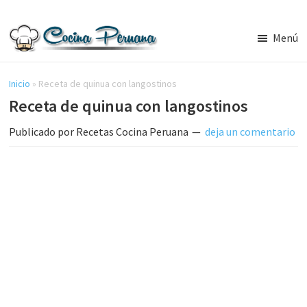
Saltar
Saltar
al
a
Menú
contenido
la
Recetas
principal
barra
de
Cocina
Inicio
»
Receta de quinua con langostinos
lateral
Peruana,
Receta de quinua con langostinos
principal
Recetas
de
Publicado por
Recetas Cocina Peruana
deja un comentario
Comida
Peruana