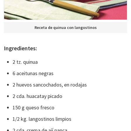
Receta de quinua con langostinos
Ingredientes:
2 tz. quinua
6 aceitunas negras
2 huevos sancochados, en rodajas
2 cda. huacatay picado
150 g queso fresco
1/2 kg. langostinos limpios
2 cda. crema de ají panca