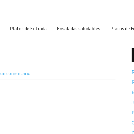
Platos de Entrada
Ensaladas saludables
Platos de 
R
 un comentario
R
E
P
C
C