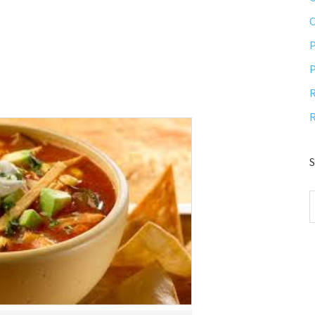
P
P
R
R
S