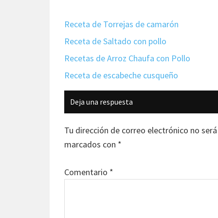
Receta de Torrejas de camarón
Receta de Saltado con pollo
Recetas de Arroz Chaufa con Pollo
Receta de escabeche cusqueño
Interacciones
Deja una respuesta
con
los
Tu dirección de correo electrónico no será
lectores
marcados con
*
Comentario
*