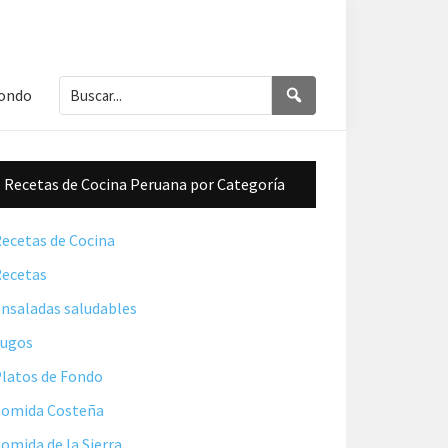
Buscar...
Buscar
Fondo
Barra
Recetas de Cocina Peruana por Categoría
lateral
principal
ecetas de Cocina
ecetas
nsaladas saludables
Jugos
latos de Fondo
omida Costeña
omida de la Sierra