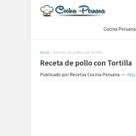
Saltar
Saltar
Saltar
a
al
a
Recetas
la
contenido
la
de
Cocina Peruana
navegación
principal
barra
Cocina
Peruana,
principal
lateral
Recetas
principal
de
Inicio
»
Receta de pollo con Tortilla
Comida
Receta de pollo con Tortilla
Peruana
Publicado por
Recetas Cocina Peruana
deja