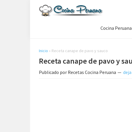
Saltar
Saltar
Saltar
a
al
a
Recetas
la
contenido
la
de
Cocina Peruana
navegación
principal
barra
Cocina
Peruana,
principal
lateral
Recetas
principal
de
Inicio
»
Receta canape de pavo y sauco
Comida
Receta canape de pavo y sa
Peruana
Publicado por
Recetas Cocina Peruana
deja