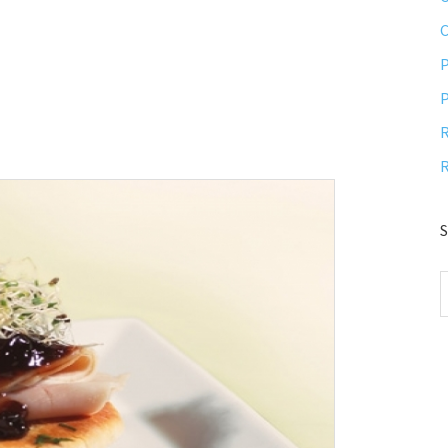
P
P
R
R
S