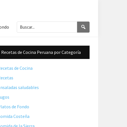
Buscar...
Buscar
Fondo
Barra
Recetas de Cocina Peruana por Categoría
lateral
principal
ecetas de Cocina
ecetas
nsaladas saludables
Jugos
latos de Fondo
omida Costeña
omida de la Sierra