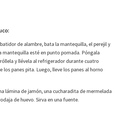
uco:
batidor de alambre, bata la mantequilla, el perejil y
la mantequilla esté en punto pomada. Póngala
óllela y llévela al refrigerador durante cuatro
 los panes pita. Luego, lleve los panes al horno
una lámina de jamón, una cucharadita de mermelada
a rodaja de huevo. Sirva en una fuente.