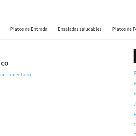
Platos de Entrada
Ensaladas saludables
Platos de 
uco
R
 un comentario
R
E
P
C
C