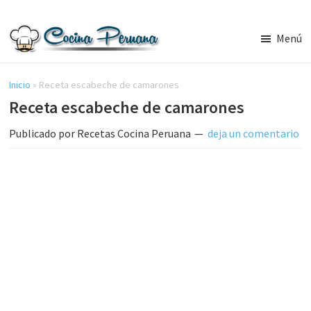
Saltar
Saltar
al
a
Menú
contenido
la
Recetas
principal
barra
de
Cocina
Inicio
»
Receta escabeche de camarones
lateral
Peruana,
Receta escabeche de camarones
principal
Recetas
de
Publicado por
Recetas Cocina Peruana
deja un comentario
Comida
Peruana