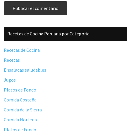
Barra
Recetas de Cocina Peruana por Categoría
lateral
principal
Recetas de Cocina
Recetas
Ensaladas saludables
Jugos
Platos de Fondo
Comida Costeña
Comida de la Sierra
Comida Nortena
Platos de Fondo