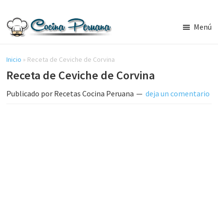
Saltar
Saltar
al
a
Menú
contenido
la
Recetas
principal
barra
de
Cocina
Inicio
»
Receta de Ceviche de Corvina
lateral
Peruana,
Receta de Ceviche de Corvina
principal
Recetas
de
Publicado por
Recetas Cocina Peruana
deja un comentario
Comida
Peruana