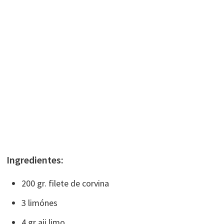
Ingredientes:
200 gr. filete de corvina
3 limónes
4 gr aji limo