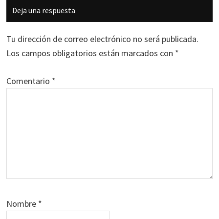
Interacciones
Deja una respuesta
con
los
Tu dirección de correo electrónico no será publicada.
lectores
Los campos obligatorios están marcados con
*
Comentario
*
Nombre
*