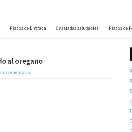
Platos de Entrada
Ensaladas saludables
Platos de 
do al oregano
R
 un comentario
R
E
P
C
C