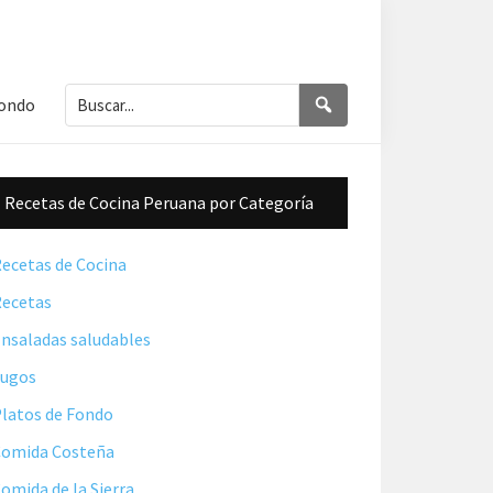
Buscar...
Buscar
Fondo
Barra
Recetas de Cocina Peruana por Categoría
lateral
principal
ecetas de Cocina
ecetas
nsaladas saludables
Jugos
latos de Fondo
omida Costeña
omida de la Sierra