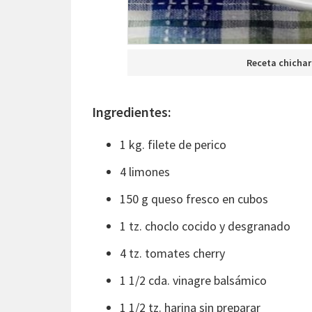
Receta chichar
Ingredientes:
1 kg. filete de perico
4 limones
150 g queso fresco en cubos
1 tz. choclo cocido y desgranado
4 tz. tomates cherry
1 1/2 cda. vinagre balsámico
1 1/2 tz. harina sin preparar