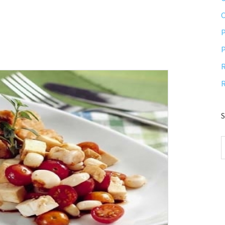
P
P
R
R
S