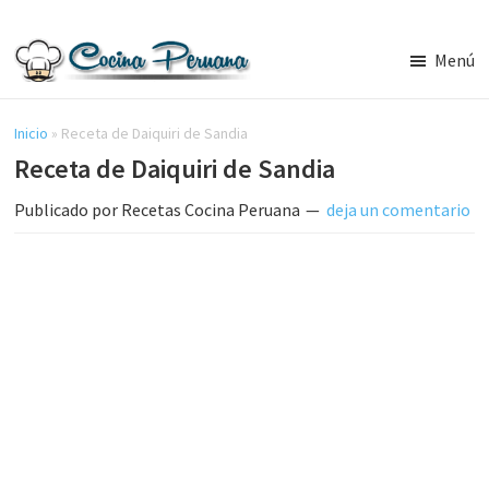
Saltar
Saltar
al
a
Menú
contenido
la
Recetas
principal
barra
de
Cocina
Inicio
»
Receta de Daiquiri de Sandia
lateral
Peruana,
Receta de Daiquiri de Sandia
principal
Recetas
de
Publicado por
Recetas Cocina Peruana
deja un comentario
Comida
Peruana