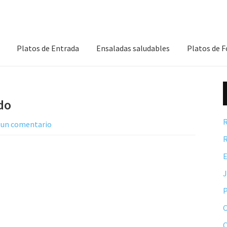
Platos de Entrada
Ensaladas saludables
Platos de 
do
R
 un comentario
R
E
P
C
C