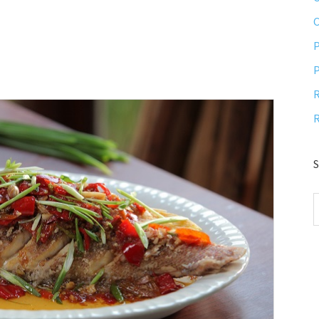
P
P
R
R
S