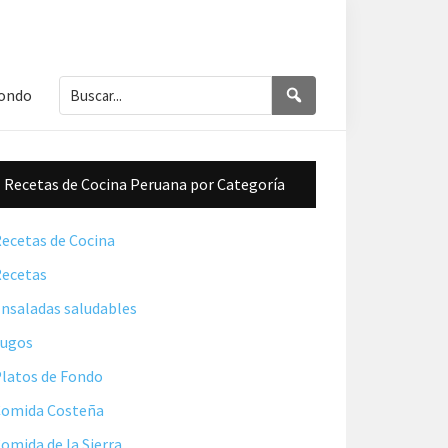
Buscar...
Buscar
Fondo
Barra
Recetas de Cocina Peruana por Categoría
lateral
principal
ecetas de Cocina
ecetas
nsaladas saludables
Jugos
latos de Fondo
omida Costeña
omida de la Sierra