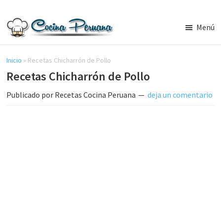
Saltar
Saltar
al
a
Menú
contenido
la
Recetas
principal
barra
de
Cocina
Inicio
»
Recetas Chicharrón de Pollo
lateral
Peruana,
Recetas Chicharrón de Pollo
principal
Recetas
de
Publicado por
Recetas Cocina Peruana
deja un comentario
Comida
Peruana