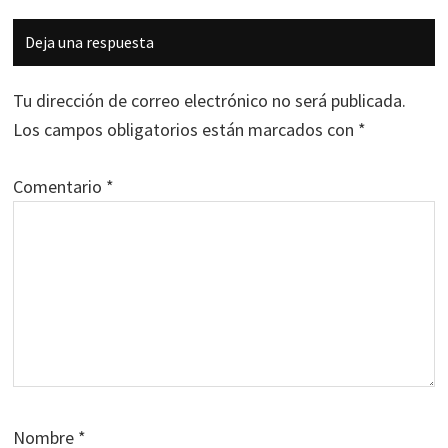
Interacciones
Deja una respuesta
con
los
Tu dirección de correo electrónico no será publicada.
lectores
Los campos obligatorios están marcados con
*
Comentario
*
Nombre
*