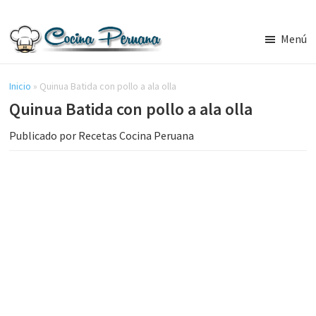
Saltar
Saltar
al
a
Menú
contenido
la
Recetas
principal
barra
de
Cocina
Inicio
»
Quinua Batida con pollo a ala olla
lateral
Peruana,
Quinua Batida con pollo a ala olla
principal
Recetas
de
Publicado por
Recetas Cocina Peruana
Comida
Peruana