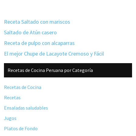
Receta Saltado con mariscos
Saltado de Atún casero
Receta de pulpo con alcaparras
El mejor Chupe de Lacayote Cremoso y Fácil
Barra
Recetas de Cocina Peruana por Categoría
lateral
principal
Recetas de Cocina
Recetas
Ensaladas saludables
Jugos
Platos de Fondo