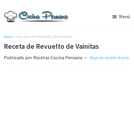
Saltar
Saltar
al
a
Menú
contenido
la
Recetas
principal
barra
de
Cocina
Inicio
»
Receta de Revuelto de Vainitas
lateral
Peruana,
Receta de Revuelto de Vainitas
principal
Recetas
de
Publicado por
Recetas Cocina Peruana
deja un comentario
Comida
Peruana